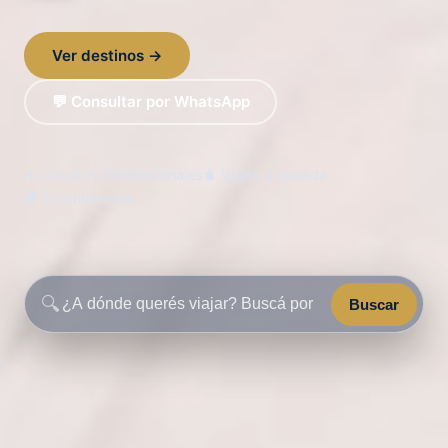
Ver destinos →
💬 Consultar por WhatsApp
✈️ Circuitos internacionales
🧳 Viajes a medida
🌍 6 continentes
🔍
Buscar