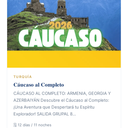
TURQUÍA
Cáucaso al Completo
CÁUCASO AL COMPLETO: ARMENIA, GEORGIA Y
AZERBAIYÁN Descubre el Cáucaso al Completo:
¡Una Aventura que Despertará tu Espíritu
Explorador! SALIDA GRUPAL 8…
🗓 12 días / 11 noches