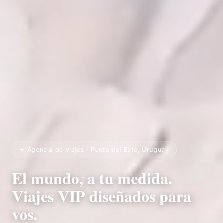
✦ Agencia de viajes · Punta del Este, Uruguay
El mundo, a tu medida.
Viajes VIP diseñados para
vos.