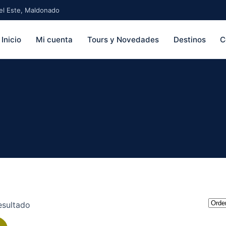
 del Este, Maldonado
Inicio
Mi cuenta
Tours y Novedades
Destinos
C
esultado