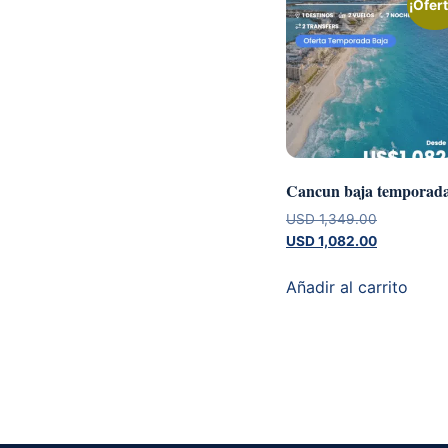
¡Ofert
Cancun baja temporad
El
USD
1,349.00
precio
El
USD
1,082.00
original
precio
era:
actual
Añadir al carrito
USD 1,349
es:
USD 1,082.