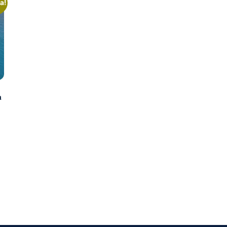
a!
a
.00.
00.