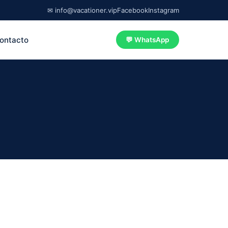
✉ info@vacationer.vip
Facebook
Instagram
ontacto
💬 WhatsApp