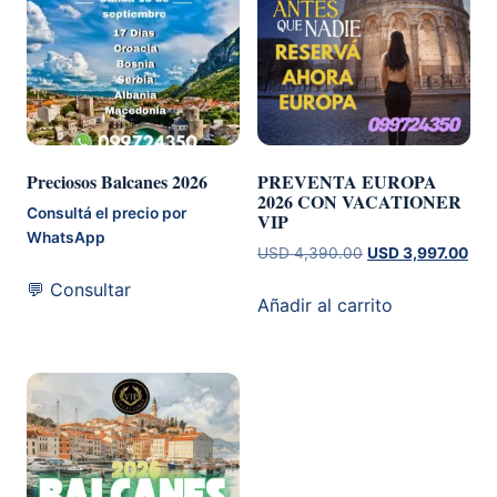
Preciosos Balcanes 2026
PREVENTA EUROPA
2026 CON VACATIONER
Consultá el precio por
VIP
WhatsApp
El
El
USD
4,390.00
USD
3,997.00
precio
prec
💬 Consultar
original
actu
Añadir al carrito
era:
es:
USD 4,390.00.
USD