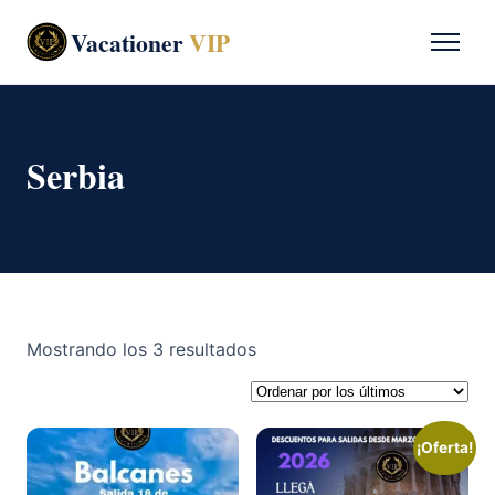
Vacationer
VIP
Serbia
Ordenado
Mostrando los 3 resultados
por
los
últimos
¡Oferta!