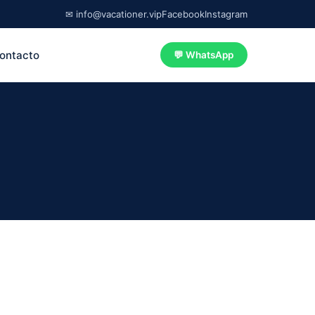
✉ info@vacationer.vip
Facebook
Instagram
ontacto
💬 WhatsApp