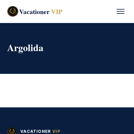
Vacationer
VIP
Argolida
VACATIONER
VIP