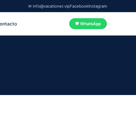
✉ info@vacationer.vip
Facebook
Instagram
ontacto
💬 WhatsApp