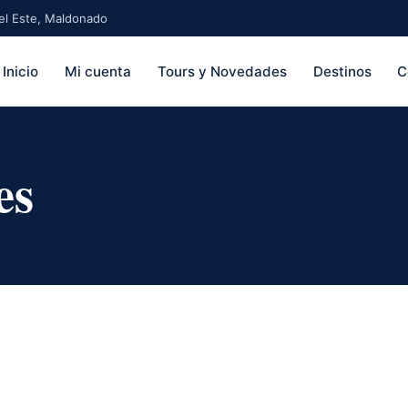
 del Este, Maldonado
Inicio
Mi cuenta
Tours y Novedades
Destinos
C
es