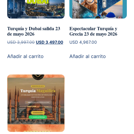
Turquía y Dubai salida 23
Espectacular Turquía y
de mayo 2026
Grecia 23 de mayo 2026
El
El
USD
3,997.00
USD
3,497.00
USD
4,967.00
precio
precio
original
actual
Añadir al carrito
Añadir al carrito
era:
es:
USD 3,997.00.
USD 3,497.00.