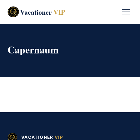
Vacationer
VIP
Capernaum
VACATIONER
VIP