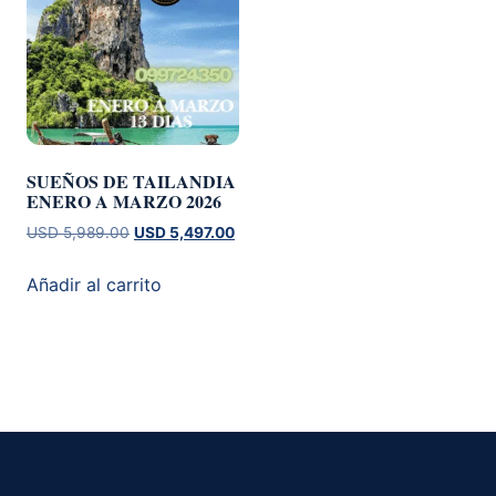
SUEÑOS DE TAILANDIA
ENERO A MARZO 2026
El
El
USD
5,989.00
USD
5,497.00
precio
precio
original
actual
Añadir al carrito
era:
es:
USD 5,989.00.
USD 5,497.00.