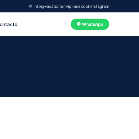
✉ info@vacationer.vip
Facebook
Instagram
ontacto
💬 WhatsApp