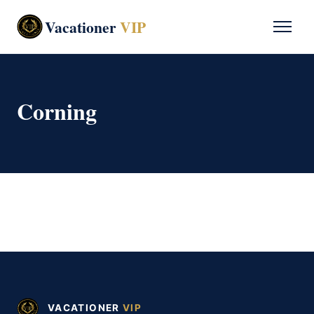
Vacationer
VIP
Corning
VACATIONER
VIP