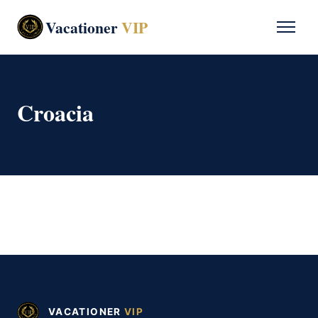
Vacationer
VIP
Croacia
VACATIONER
VIP