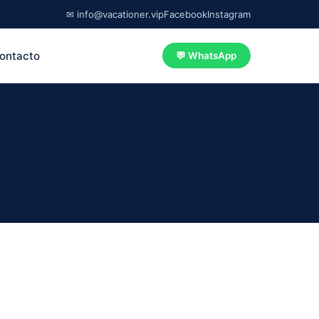
✉ info@vacationer.vip
Facebook
Instagram
ontacto
💬 WhatsApp