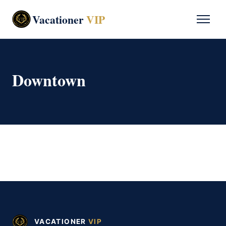
Vacationer
VIP
Downtown
VACATIONER
VIP