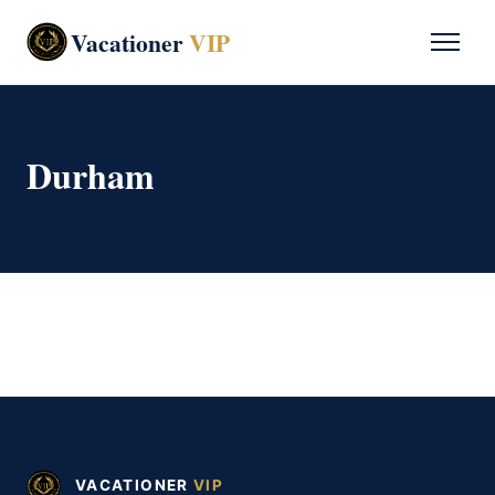
Vacationer
VIP
Durham
VACATIONER
VIP