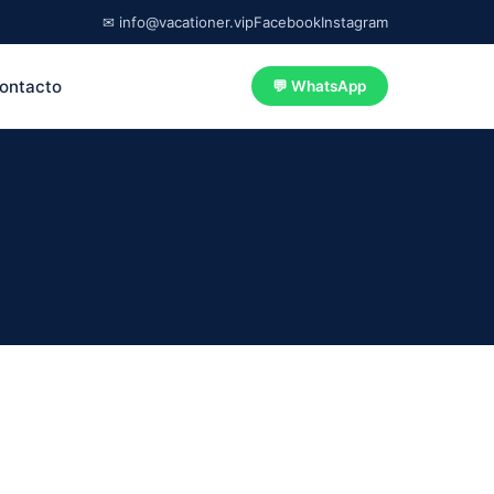
✉ info@vacationer.vip
Facebook
Instagram
ontacto
💬 WhatsApp