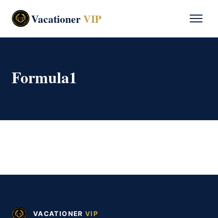
Vacationer
VIP
Formula1
VACATIONER
VIP