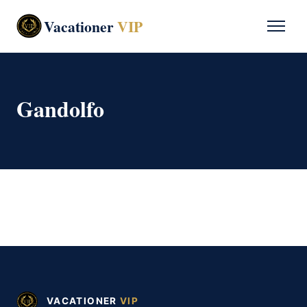
Vacationer
VIP
Gandolfo
VACATIONER
VIP