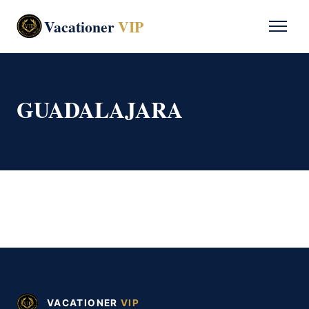
Vacationer
VIP
GUADALAJARA
VACATIONER
VIP