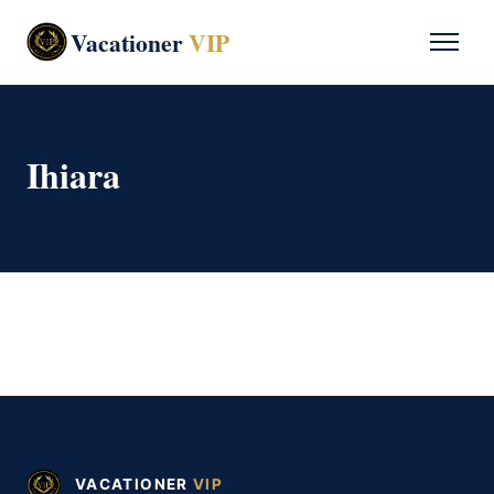
Vacationer
VIP
Ihiara
VACATIONER
VIP