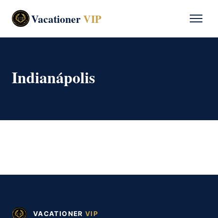
Vacationer
VIP
Indianápolis
VACATIONER
VIP