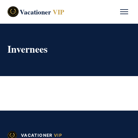
Vacationer
VIP
Invernees
VACATIONER
VIP