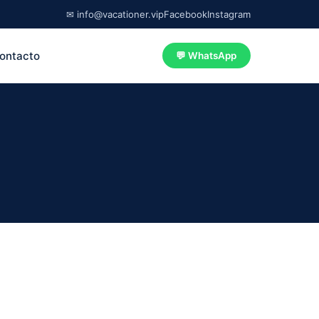
✉ info@vacationer.vip
Facebook
Instagram
ontacto
💬 WhatsApp