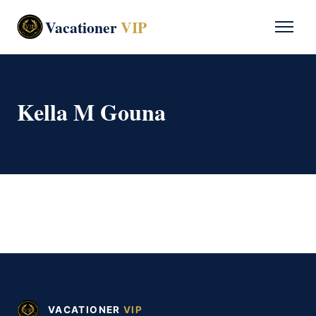
Vacationer
VIP
Kella M Gouna
VACATIONER
VIP