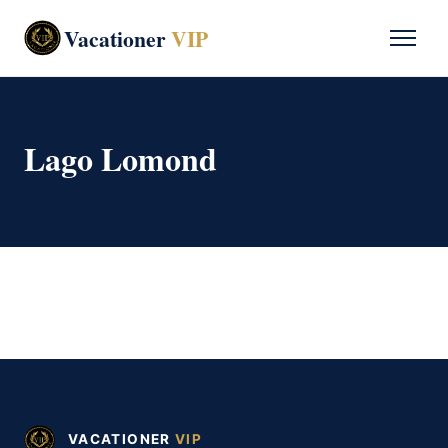
Vacationer
VIP
Lago Lomond
VACATIONER
VIP