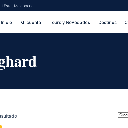
 del Este, Maldonado
Inicio
Mi cuenta
Tours y Novedades
Destinos
C
ghard
esultado