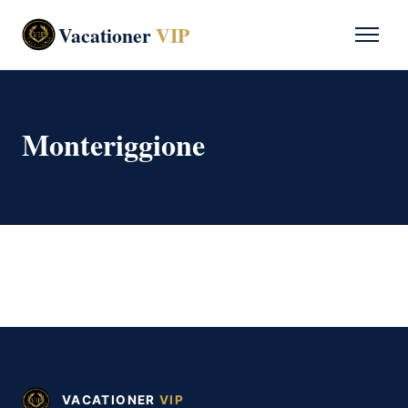
Vacationer
VIP
Monteriggione
VACATIONER
VIP