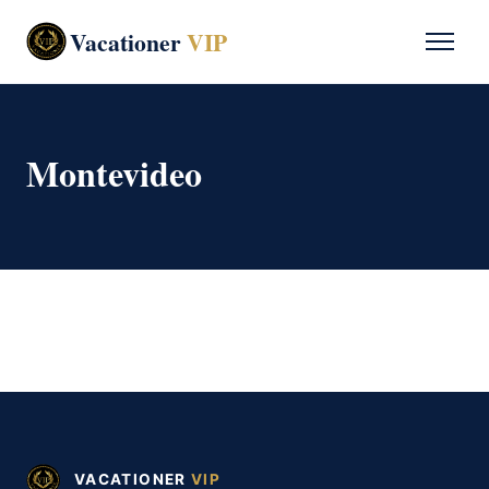
Vacationer
VIP
Montevideo
VACATIONER
VIP