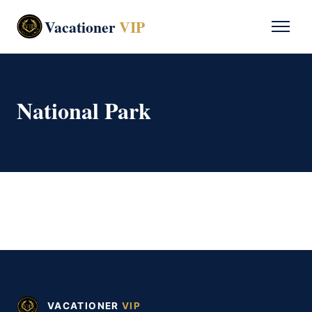
Vacationer
VIP
National Park
VACATIONER
VIP