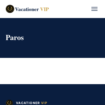
Vacationer
VIP
Paros
VACATIONER
VIP