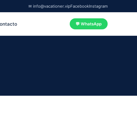
✉ info@vacationer.vip
Facebook
Instagram
ontacto
💬 WhatsApp