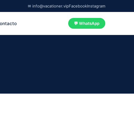
✉ info@vacationer.vip
Facebook
Instagram
ontacto
💬 WhatsApp