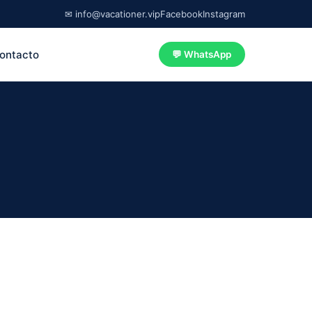
✉ info@vacationer.vip
Facebook
Instagram
ontacto
💬 WhatsApp