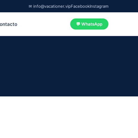
✉ info@vacationer.vip
Facebook
Instagram
ontacto
💬 WhatsApp