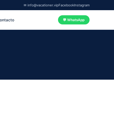
✉ info@vacationer.vip
Facebook
Instagram
ontacto
💬 WhatsApp