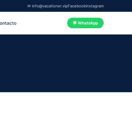
✉ info@vacationer.vip
Facebook
Instagram
ontacto
💬 WhatsApp