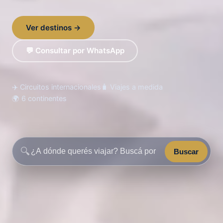
Ver destinos →
💬 Consultar por WhatsApp
✈️ Circuitos internacionales
🧳 Viajes a medida
🌍 6 continentes
🔍
Buscar