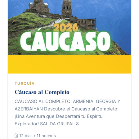
TURQUÍA
Cáucaso al Completo
CÁUCASO AL COMPLETO: ARMENIA, GEORGIA Y
AZERBAIYÁN Descubre el Cáucaso al Completo:
¡Una Aventura que Despertará tu Espíritu
Explorador! SALIDA GRUPAL 8…
🗓 12 días / 11 noches