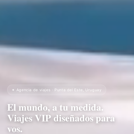
✦ Agencia de viajes · Punta del Este, Uruguay
El mundo, a tu medida.
Viajes VIP diseñados para
vos.