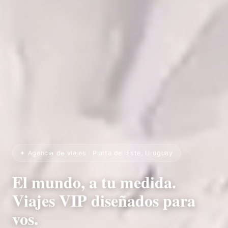
✦ Agencia de viajes · Punta del Este, Uruguay
El mundo, a tu medida.
Viajes VIP diseñados para
vos.