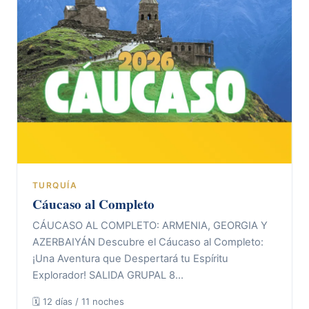
TURQUÍA
Cáucaso al Completo
CÁUCASO AL COMPLETO: ARMENIA, GEORGIA Y
AZERBAIYÁN Descubre el Cáucaso al Completo:
¡Una Aventura que Despertará tu Espíritu
Explorador! SALIDA GRUPAL 8…
🗓 12 días / 11 noches