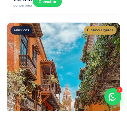
Consultar
por persona
Américas
Últimos lugares
1