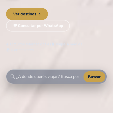
Ver destinos →
💬 Consultar por WhatsApp
✈️ Circuitos internacionales
🧳 Viajes a medida
🌍 6 continentes
🔍
Buscar