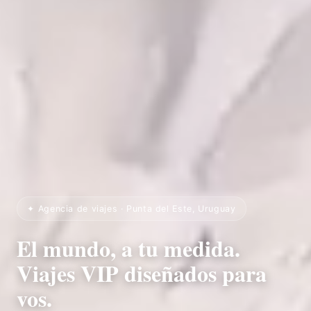
✦ Agencia de viajes · Punta del Este, Uruguay
El mundo, a tu medida.
Viajes VIP diseñados para
vos.