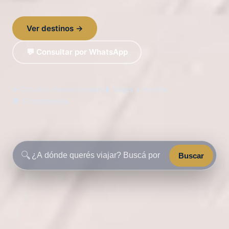
Ver destinos →
💬 Consultar por WhatsApp
✈️ Circuitos internacionales
🧳 Viajes a medida
🌍 6 continentes
🔍
Buscar