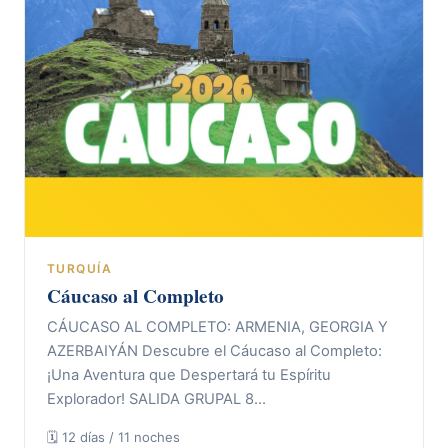
TURQUÍA
Cáucaso al Completo
CÁUCASO AL COMPLETO: ARMENIA, GEORGIA Y
AZERBAIYÁN Descubre el Cáucaso al Completo:
¡Una Aventura que Despertará tu Espíritu
Explorador! SALIDA GRUPAL 8…
🗓 12 días / 11 noches