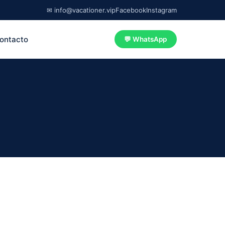
✉ info@vacationer.vip
Facebook
Instagram
ontacto
💬 WhatsApp