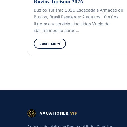
Buzios Turismo 2026
Buzios Turismo 2026 Escapada a Armação de
Búzios, Brasil Pasajeros: 2 adultos | 0 niños
Itinerario y servicios incluidos Vuelo de
ida: Transporte aéreo…
Leer más →
VACATIONER
VIP
Agencia de viajes en Punta del Este. Circuitos,