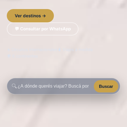
Ver destinos →
💬 Consultar por WhatsApp
✈️ Circuitos internacionales
🧳 Viajes a medida
🌍 6 continentes
🔍
Buscar