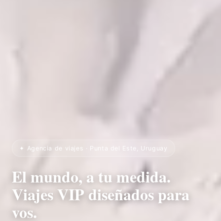
✦ Agencia de viajes · Punta del Este, Uruguay
El mundo, a tu medida.
Viajes VIP diseñados para
vos.