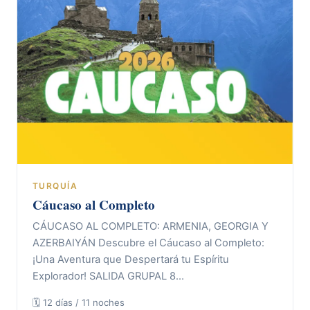
TURQUÍA
Cáucaso al Completo
CÁUCASO AL COMPLETO: ARMENIA, GEORGIA Y
AZERBAIYÁN Descubre el Cáucaso al Completo:
¡Una Aventura que Despertará tu Espíritu
Explorador! SALIDA GRUPAL 8…
🗓 12 días / 11 noches