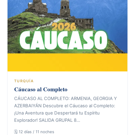
TURQUÍA
Cáucaso al Completo
CÁUCASO AL COMPLETO: ARMENIA, GEORGIA Y
AZERBAIYÁN Descubre el Cáucaso al Completo:
¡Una Aventura que Despertará tu Espíritu
Explorador! SALIDA GRUPAL 8…
🗓 12 días / 11 noches