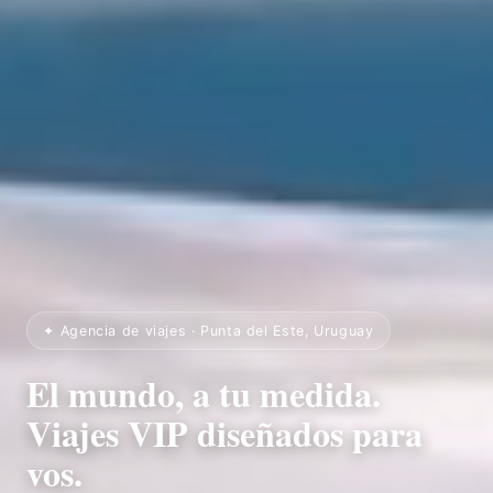
✦ Agencia de viajes · Punta del Este, Uruguay
El mundo, a tu medida.
Viajes VIP diseñados para
vos.