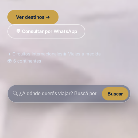
Ver destinos →
💬 Consultar por WhatsApp
✈️ Circuitos internacionales
🧳 Viajes a medida
🌍 6 continentes
🔍
Buscar