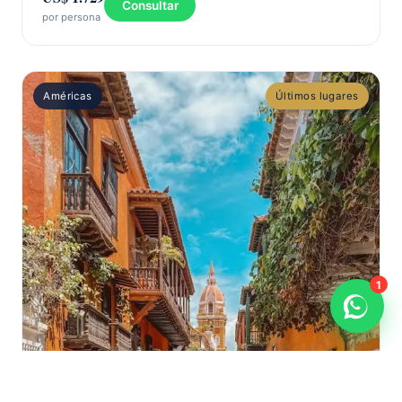
Consultar
por persona
Américas
Últimos lugares
1