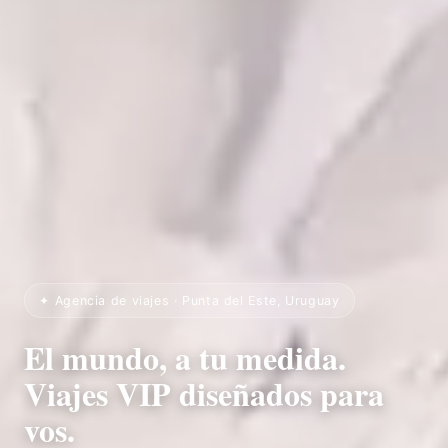
✦ Agencia de viajes · Punta del Este, Uruguay
El mundo, a tu medida.
Viajes VIP diseñados para
vos.