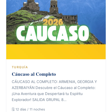
TURQUÍA
Cáucaso al Completo
CÁUCASO AL COMPLETO: ARMENIA, GEORGIA Y
AZERBAIYÁN Descubre el Cáucaso al Completo:
¡Una Aventura que Despertará tu Espíritu
Explorador! SALIDA GRUPAL 8…
🗓 12 días / 11 noches