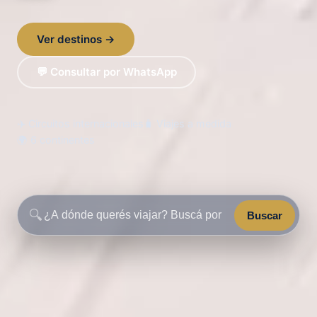
Ver destinos →
💬 Consultar por WhatsApp
✈️ Circuitos internacionales
🧳 Viajes a medida
🌍 6 continentes
🔍
Buscar