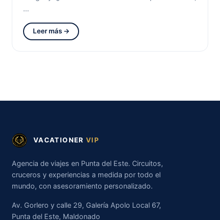
…
Leer más →
VACATIONER
VIP
Agencia de viajes en Punta del Este. Circuitos,
cruceros y experiencias a medida por todo el
mundo, con asesoramiento personalizado.
Av. Gorlero y calle 29, Galería Apolo Local 67,
Punta del Este, Maldonado