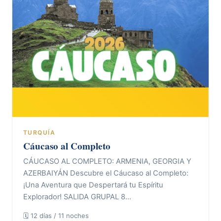
TURQUÍA
Cáucaso al Completo
CÁUCASO AL COMPLETO: ARMENIA, GEORGIA Y
AZERBAIYÁN Descubre el Cáucaso al Completo:
¡Una Aventura que Despertará tu Espíritu
Explorador! SALIDA GRUPAL 8…
🗓 12 días / 11 noches