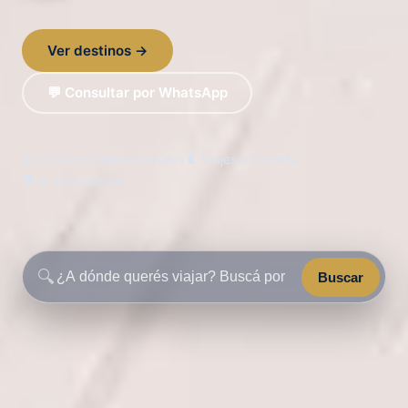
Ver destinos →
💬 Consultar por WhatsApp
✈️ Circuitos internacionales
🧳 Viajes a medida
🌍 6 continentes
🔍
Buscar