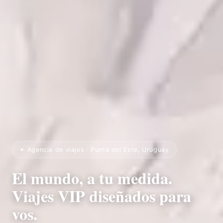
✦ Agencia de viajes · Punta del Este, Uruguay
El mundo, a tu medida.
Viajes VIP diseñados para
vos.