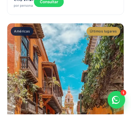
Consultar
por persona
Américas
Últimos lugares
1