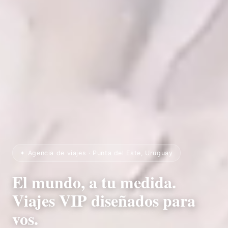
✦ Agencia de viajes · Punta del Este, Uruguay
El mundo, a tu medida.
Viajes VIP diseñados para
vos.