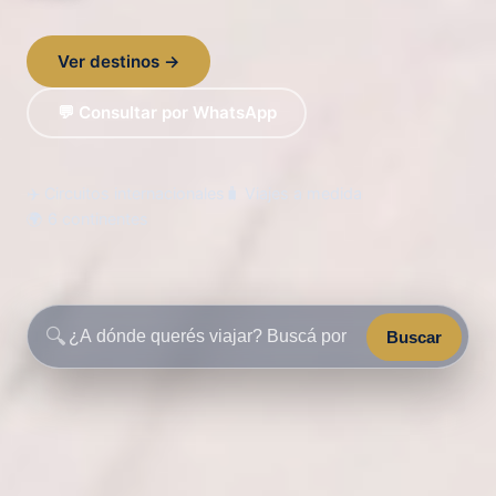
Ver destinos →
💬 Consultar por WhatsApp
✈️ Circuitos internacionales
🧳 Viajes a medida
🌍 6 continentes
🔍
Buscar