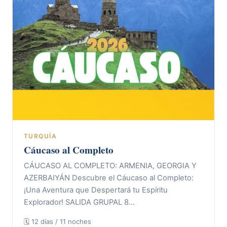
TURQUÍA
Cáucaso al Completo
CÁUCASO AL COMPLETO: ARMENIA, GEORGIA Y
AZERBAIYÁN Descubre el Cáucaso al Completo:
¡Una Aventura que Despertará tu Espíritu
Explorador! SALIDA GRUPAL 8…
🗓 12 días / 11 noches