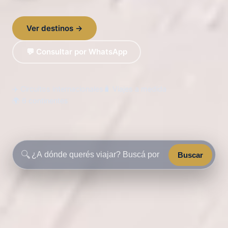
Ver destinos →
💬 Consultar por WhatsApp
✈️ Circuitos internacionales
🧳 Viajes a medida
🌍 6 continentes
🔍
Buscar