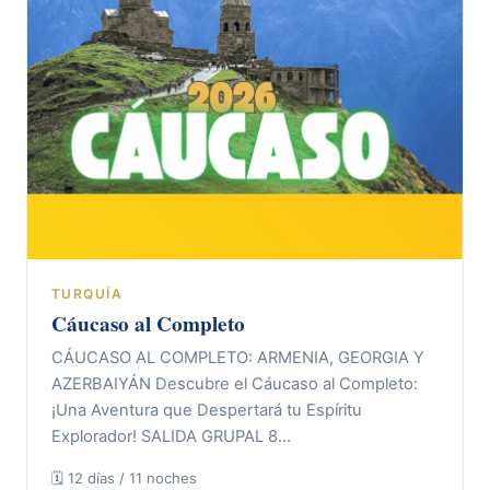
TURQUÍA
Cáucaso al Completo
CÁUCASO AL COMPLETO: ARMENIA, GEORGIA Y
AZERBAIYÁN Descubre el Cáucaso al Completo:
¡Una Aventura que Despertará tu Espíritu
Explorador! SALIDA GRUPAL 8…
🗓 12 días / 11 noches