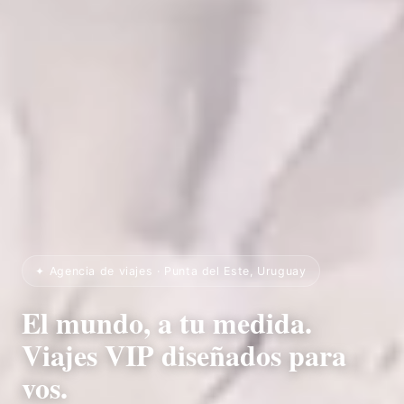
✦ Agencia de viajes · Punta del Este, Uruguay
El mundo, a tu medida.
Viajes VIP diseñados para
vos.