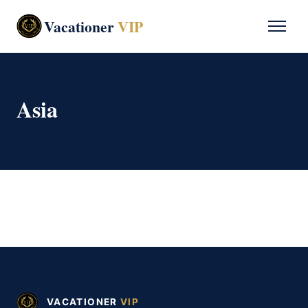
Vacationer
VIP
Asia
VACATIONER
VIP