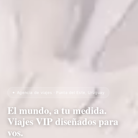
✦ Agencia de viajes · Punta del Este, Uruguay
El mundo, a tu medida.
Viajes VIP diseñados para
vos.