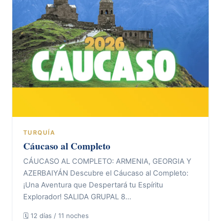
TURQUÍA
Cáucaso al Completo
CÁUCASO AL COMPLETO: ARMENIA, GEORGIA Y
AZERBAIYÁN Descubre el Cáucaso al Completo:
¡Una Aventura que Despertará tu Espíritu
Explorador! SALIDA GRUPAL 8…
🗓 12 días / 11 noches