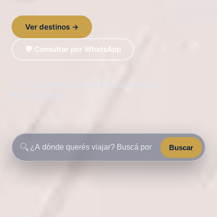
Ver destinos →
💬 Consultar por WhatsApp
✈️ Circuitos internacionales
🧳 Viajes a medida
🌍 6 continentes
🔍
Buscar